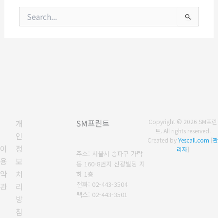
검
색
대
상
개
SM프린트
Copyright © 2026 SM프린
트. All rights reserved.
인
Created by
Yescall.com
[
관
이
정
리자
]
주소: 서울시 송파구 가락
용
보
동 160-8번지 신광빌딩 지
약
처
하 1층
전화: 02-443-3504
관
리
팩스: 02-443-3501
방
침