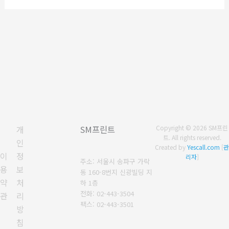
대
상
개
SM프린트
Copyright © 2026 SM프린
트. All rights reserved.
인
Created by
Yescall.com
[
관
이
정
리자
]
주소: 서울시 송파구 가락
용
보
동 160-8번지 신광빌딩 지
약
처
하 1층
전화: 02-443-3504
관
리
팩스: 02-443-3501
방
침