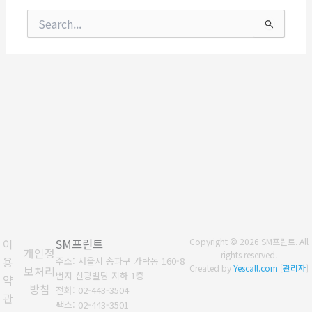
검
색
대
상
이
SM프린트
Copyright © 2026 SM프린트. All
개인정
rights reserved.
용
주소: 서울시 송파구 가락동 160-8
Created by
Yescall.com
[
관리자
]
보처리
번지 신광빌딩 지하 1층
약
방침
전화: 02-443-3504
관
팩스: 02-443-3501