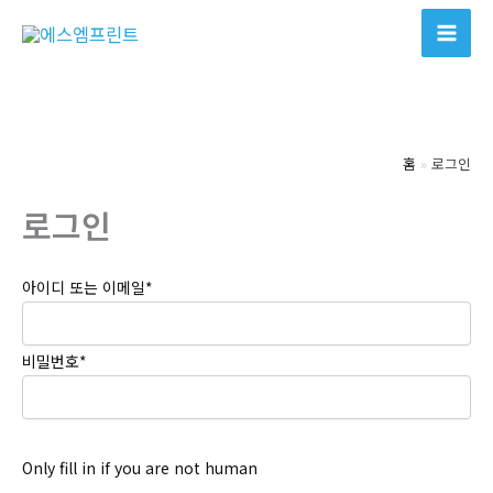
콘
텐
츠
로
건
너
홈
로그인
뛰
로그인
기
아이디 또는 이메일
*
비밀번호
*
Only fill in if you are not human