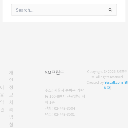
검
색
대
상
개
SM프린트
Copyright © 2026 SM프린
트. All rights reserved.
인
Created by
Yescall.com
[
관
이
정
리자
]
주소: 서울시 송파구 가락
용
보
동 160-8번지 신광빌딩 지
약
처
하 1층
전화: 02-443-3504
관
리
팩스: 02-443-3501
방
침