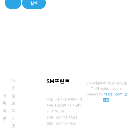
상
개
SM프린트
Copyright © 2026 SM프린
인
트. All rights reserved.
Created by
Yescall.com
[
관
이
정
주소: 서울시 송파구 가
리자
]
용
보
락동 160-8번지 신광빌
약
처
딩 지하 1층
관
리
전화: 02-443-3504
팩스: 02-443-3501
방